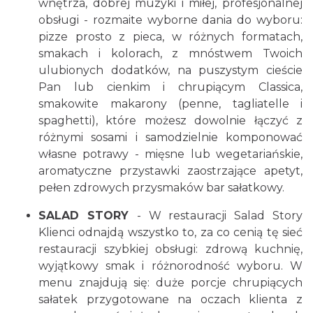
wnętrza, dobrej muzyki i miłej, profesjonalnej
obsługi - rozmaite wyborne dania do wyboru:
pizze prosto z pieca, w różnych formatach,
smakach i kolorach, z mnóstwem Twoich
ulubionych dodatków, na puszystym cieście
Pan lub cienkim i chrupiącym Classica,
smakowite makarony (penne, tagliatelle i
spaghetti), które możesz dowolnie łączyć z
różnymi sosami i samodzielnie komponować
własne potrawy - mięsne lub wegetariańskie,
aromatyczne przystawki zaostrzające apetyt,
pełen zdrowych przysmaków bar sałatkowy.
SALAD STORY
- W restauracji Salad Story
Klienci odnajdą wszystko to, za co cenią tę sieć
restauracji szybkiej obsługi: zdrową kuchnię,
wyjątkowy smak i różnorodność wyboru. W
menu znajdują się: duże porcje chrupiących
sałatek przygotowane na oczach klienta z