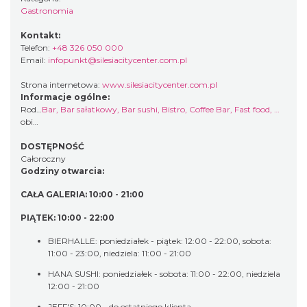
Gastronomia
Kontakt:
Telefon:
+48 326 050 000
Email:
infopunkt@silesiacitycenter.com.pl
Strona internetowa:
www.silesiacitycenter.com.pl
Informacje ogólne:
Rodzaj
Bar
,
Bar sałatkowy
,
Bar sushi
,
Bistro
,
Coffee Bar
,
Fast food
,
Gospod
obiektu:
DOSTĘPNOŚĆ
Całoroczny
Godziny otwarcia:
CAŁA GALERIA: 10:00 - 21:00
PIĄTEK: 10:00 - 22:00
BIERHALLE: poniedziałek - piątek: 12:00 - 22:00, sobota:
11:00 - 23:00, niedziela: 11:00 - 21:00
HANA SUSHI: poniedziałek - sobota: 11:00 - 22:00, niedziela
12:00 - 21:00
JEFF'S: 10:00 - do ostatniego klienta