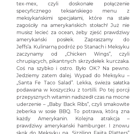
tex-mex, czyli doskonałe połączenie
specyficznego teksańskiego menu z
meksykańskimi specjałami, które na stałe
zagościły na amerykańskich stołach! Już nie
musisz lecieć za ocean, żeby zjeść prawdziwy
amerykański posiłek. Zapraszamy do
Jeffs’a. Kulinarną podróż po Stanach i Meksyku
zaczynamy od „Chicken Wings”, czyli
chrupiących, pikantnych skrzydełek kurczaka.
Coś na szybko i ostro. Było OK.? Na pewno.
Jedziemy zatem dalej. Wypad do Meksyku –
„Santa Fe Taco Salad”. Lekka, świeża sałatka
podawana w koszyczku z tortilli. Po tej porcji
przepysznych witamin nadszedł czas na mocne
uderzenie – „Baby Back Ribs”, czyli smakowite
żeberka w sosie BBQ. To potrawa, którą zna
każdy Amerykanin. Kolejna atrakcja –
prawdziwy amerykański hamburger. I znowu
skok do Meksyku na „Sizziling Fajjta Platters”