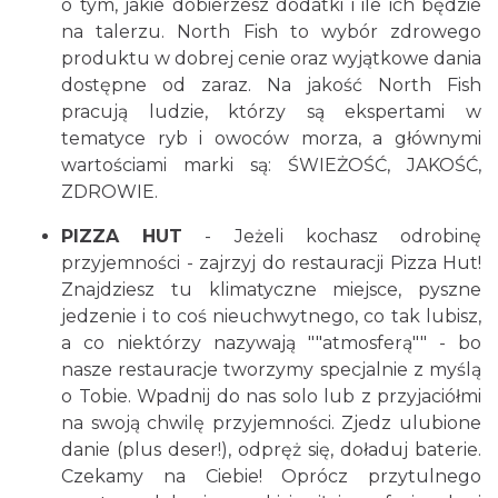
o tym, jakie dobierzesz dodatki i ile ich będzie
na talerzu. North Fish to wybór zdrowego
produktu w dobrej cenie oraz wyjątkowe dania
dostępne od zaraz. Na jakość North Fish
pracują ludzie, którzy są ekspertami w
tematyce ryb i owoców morza, a głównymi
wartościami marki są: ŚWIEŻOŚĆ, JAKOŚĆ,
ZDROWIE.
PIZZA HUT
- Jeżeli kochasz odrobinę
przyjemności - zajrzyj do restauracji Pizza Hut!
Znajdziesz tu klimatyczne miejsce, pyszne
jedzenie i to coś nieuchwytnego, co tak lubisz,
a co niektórzy nazywają ""atmosferą"" - bo
nasze restauracje tworzymy specjalnie z myślą
o Tobie. Wpadnij do nas solo lub z przyjaciółmi
na swoją chwilę przyjemności. Zjedz ulubione
danie (plus deser!), odpręż się, doładuj baterie.
Czekamy na Ciebie! Oprócz przytulnego