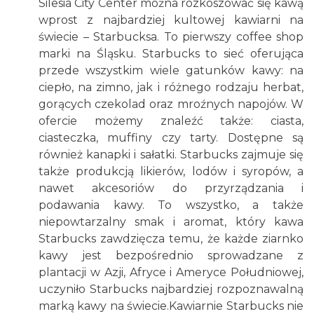
Silesia City Center można rozkoszować się kawą
wprost z najbardziej kultowej kawiarni na
świecie – Starbucksa. To pierwszy coffee shop
marki na Śląsku. Starbucks to sieć oferująca
przede wszystkim wiele gatunków kawy: na
ciepło, na zimno, jak i różnego rodzaju herbat,
gorących czekolad oraz mroźnych napojów. W
ofercie możemy znaleźć także: ciasta,
ciasteczka, muffiny czy tarty. Dostępne są
również kanapki i sałatki. Starbucks zajmuje się
także produkcją likierów, lodów i syropów, a
nawet akcesoriów do przyrządzania i
podawania kawy. To wszystko, a także
niepowtarzalny smak i aromat, który kawa
Starbucks zawdzięcza temu, że każde ziarnko
kawy jest bezpośrednio sprowadzane z
plantacji w Azji, Afryce i Ameryce Południowej,
uczyniło Starbucks najbardziej rozpoznawalną
marką kawy na świecie.Kawiarnie Starbucks nie