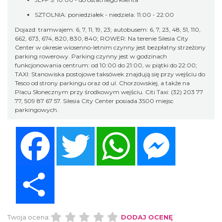
SZTOLNIA: poniedziałek - niedziela: 11:00 - 22:00
Dojazd: tramwajem: 6, 7, 11, 19, 23; autobusem: 6, 7, 23, 48, 51, 110,
662, 673, 674, 820, 830, 840; ROWER: Na terenie Silesia City
Center w okresie wiosenno-letnim czynny jest bezpłatny strzeżony
parking rowerowy. Parking czynny jest w godzinach
funkcjonowania centrum: od 10:00 do 21:00, w piątki do 22:00;
TAXI: Stanowiska postojowe taksówek znajdują się przy wejściu do
Tesco od strony parkingu oraz od ul. Chorzowskiej, a także na
Placu Słonecznym przy środkowym wejściu. Citi Taxi: (32) 203 77
77, 509 87 67 57. Silesia City Center posiada 3500 miejsc
parkingowych.
Facebook
Twitter
WhatsApp
Messenger
Share
Twoja ocena:
DODAJ OCENĘ