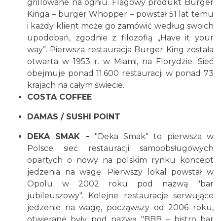
grillowane na ogniu. Flagowy produkt Burger
Kinga – burger Whopper – powstał 51 lat temu
i każdy klient może go zamówić według swoich
upodobań, zgodnie z filozofią „Have it your
way”. Pierwsza restauracja Burger King została
otwarta w 1953 r. w Miami, na Florydzie. Sieć
obejmuje ponad 11.600 restauracji w ponad 73
krajach na całym świecie.
COSTA COFFEE
DAMAS / SUSHI POINT
DEKA SMAK -
"Deka Smak" to pierwsza w
Polsce sieć restauracji samoobsługowych
opartych o nowy na polskim rynku koncept
jedzenia na wagę. Pierwszy lokal powstał w
Opolu w 2002 roku pod nazwą "bar
jubileuszowy". Kolejne restauracje serwujące
jedzenie na wagę, począwszy od 2006 roku,
otwierane były pod nazwą "BBB – bistro bar