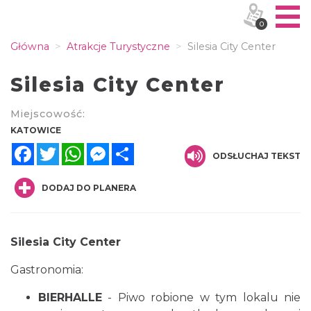
0
Główna
Atrakcje Turystyczne
Silesia City Center
Silesia City Center
Miejscowość:
KATOWICE
Facebook
Twitter
WhatsApp
Messenger
Share
ODSŁUCHAJ TEKST
DODAJ DO PLANERA
Silesia City Center
Gastronomia:
BIERHALLE
- Piwo robione w tym lokalu nie