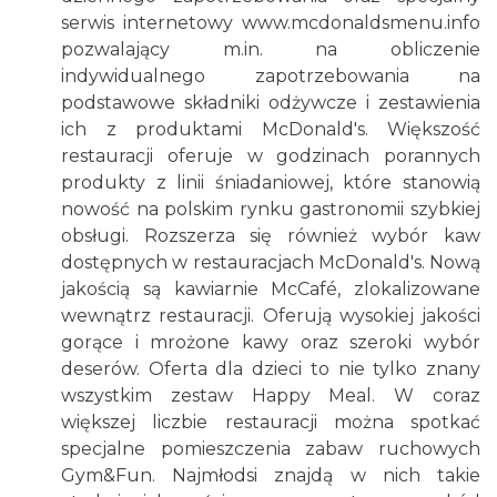
serwis internetowy www.mcdonaldsmenu.info
pozwalający m.in. na obliczenie
indywidualnego zapotrzebowania na
podstawowe składniki odżywcze i zestawienia
ich z produktami McDonald's. Większość
restauracji oferuje w godzinach porannych
produkty z linii śniadaniowej, które stanowią
nowość na polskim rynku gastronomii szybkiej
obsługi. Rozszerza się również wybór kaw
dostępnych w restauracjach McDonald's. Nową
jakością są kawiarnie McCafé, zlokalizowane
wewnątrz restauracji. Oferują wysokiej jakości
gorące i mrożone kawy oraz szeroki wybór
deserów. Oferta dla dzieci to nie tylko znany
wszystkim zestaw Happy Meal. W coraz
większej liczbie restauracji można spotkać
specjalne pomieszczenia zabaw ruchowych
Gym&Fun. Najmłodsi znajdą w nich takie