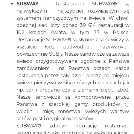
SUBWAY
- Restauracje SUBWAY® są
największym i najszybciej rozwijającym się
systemem franczyzowym na świecie. W chwili
obecnej sieć liczy ponad 39 614 restauracji w
102 krajach świata, w tym 77 w Polsce.
Restauracje SUBWAY® są słynne z sandwiczy w
kształcie łodzi podwodnej, nazywanych
powszechnie SUB's. Nasze sandwicze są zawsze
świeżo przygotowywane zgodnie z Państwa
zamówieniem i na Państwa oczach. Każda
restauracja przez cały dzień piecze na miejscu
świeże pieczywo w kilku różnych rodzajach jak
np. ser i oregano czy z ziarnami pięciu zbóż.
Nasze sandwicze są komponowane przez
Państwa z szerokiej gamy produktów t.j.
wędlin i mięs, mnóstwa świeżych warzyw,
serów, past i oryginalnych sosów.
SUBWAY® zdobył reputację restauracji
serwującej świeże produkty najwyższej jakości