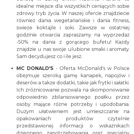
idealne miejsce dla wszystkich ceniących sobie
zdrowy tryb życia. W naszej ofercie znajdziecie
również dania wegetariańskie i dania fitness,
świeże koktajle i soki. Zawsze w ostatniej
godzinie otwarcia zapraszamy na wyprzedaż
-50% na dania z gorącego bufetu! Każdy
znajdzie u nas swoje ulubione smaki i aromaty.
Sam decydujesz co i ile jesz.
MC DONALD'S
- Oferta McDonald's w Polsce
obejmuje szeroką gamę kanapek, napojów i
deserów a także dodatki, takie jak frytki i sałatki.
Ich zróżnicowanie pozwala na skomponowanie
odpowiednio zbilansowanego posiłku przez
osoby mające różne potrzeby i upodobania.
Dużym ułatwieniem jest umieszczanie na
opakowaniach produktów czytelnie
przedstawionej informacji o wskaźnikach
dziennego zapotrzebowania oraz specjalny