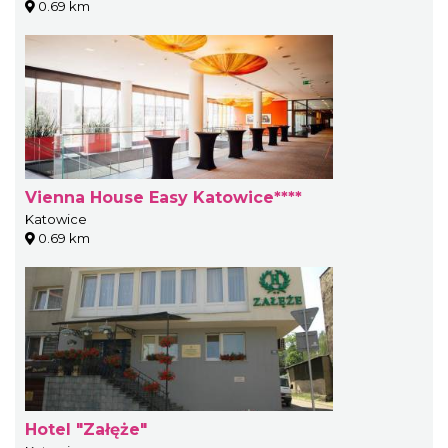
0.69 km
Vienna House Easy Katowice****
Katowice
0.69 km
Hotel "Załęże"