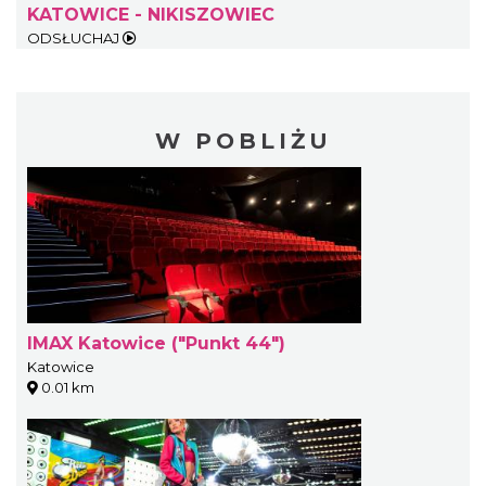
KATOWICE - NIKISZOWIEC
ODSŁUCHAJ
W POBLIŻU
IMAX Katowice ("Punkt 44")
Katowice
0.01 km