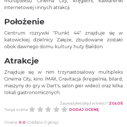
multipleksu Cinema City, kręgielni, kawiarenki
internetowej i innych atrakcji.
Położenie
Centrum rozrywki "Punkt 44" znajduje się w
katowickiej dzielnicy Załęże, zbudowane zostało
obok dawnego domu kultury huty Baildon.
Atrakcje
Znajduje się w nim trzynastosalowy multipleks
Cinema City, kino IMAX, Gravitacja (kręgielnia, bilard,
maszyny do gry w Dart's, salon gier wideo) oraz kilka
lokali gastronomicznych.
Zauważyłeś błąd w treści?
ZGŁOŚ
Twoja ocena:
DODAJ OCENĘ
Ocena:
0.0
(Oddano 0 głosy)