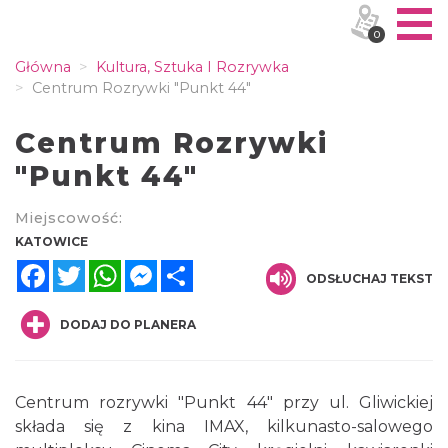
0
Główna
Kultura, Sztuka I Rozrywka
Centrum Rozrywki "Punkt 44"
Centrum Rozrywki
"Punkt 44"
Miejscowość:
KATOWICE
Facebook
Twitter
WhatsApp
Messenger
Share
ODSŁUCHAJ TEKST
DODAJ DO PLANERA
Centrum rozrywki "Punkt 44" przy ul. Gliwickiej
składa się z kina IMAX, kilkunasto-salowego