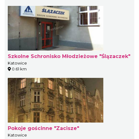
Szkolne Schronisko Młodzieżowe "Ślązaczek"
Katowice
0.61 km
Pokoje gościnne "Zacisze"
Katowice