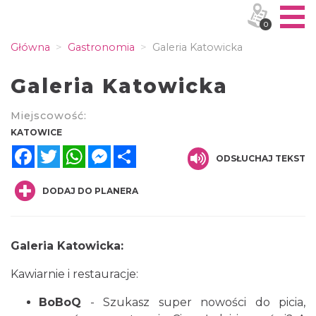
0
Główna
Gastronomia
Galeria Katowicka
Galeria Katowicka
Miejscowość:
KATOWICE
Facebook
Twitter
WhatsApp
Messenger
Share
ODSŁUCHAJ TEKST
DODAJ DO PLANERA
Galeria Katowicka:
Kawiarnie i restauracje:
BoBoQ
- Szukasz super nowości do picia,