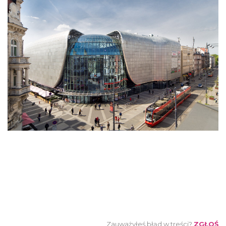
Zauważyłeś błąd w treści?
ZGŁOŚ