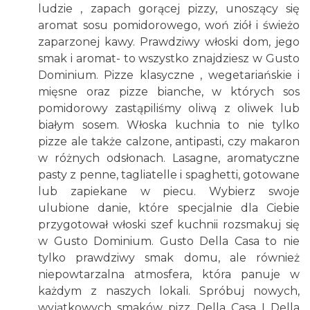
ludzie , zapach gorącej pizzy, unoszący się
aromat sosu pomidorowego, woń ziół i świeżo
zaparzonej kawy. Prawdziwy włoski dom, jego
smak i aromat- to wszystko znajdziesz w Gusto
Dominium. Pizze klasyczne , wegetariańskie i
mięsne oraz pizze bianche, w których sos
pomidorowy zastąpiliśmy oliwą z oliwek lub
białym sosem. Włoska kuchnia to nie tylko
pizze ale także calzone, antipasti, czy makaron
w różnych odsłonach. Lasagne, aromatyczne
pasty z penne, tagliatelle i spaghetti, gotowane
lub zapiekane w piecu. Wybierz swoje
ulubione danie, które specjalnie dla Ciebie
przygotował włoski szef kuchnii rozsmakuj się
w Gusto Dominium. Gusto Della Casa to nie
tylko prawdziwy smak domu, ale również
niepowtarzalna atmosfera, która panuje w
każdym z naszych lokali. Spróbuj nowych,
wyjątkowych smaków pizz Della Casa I Della