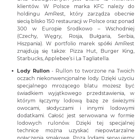
klientów. W Polsce marka KFC należy do
holdingu AmRest, który zarządza obecnie
siecią blisko 150 restauracji w Polsce oraz ponad
300 w Europie Środkowo – Wschodniej
(Czechy, Węgry, Rosja, Bułgaria, Serbia,
Hiszpania). W portfolio marek spółki AmRest
znajdują się także: Pizza Hut, Burger King,
Starbucks, Applebee’s i La Tagliatella.
Lody Rullon
- Rullon to tworzone na Twoich
oczach niekonwencjonalne lody. Dzięki użyciu
specjalnego mrożącego blatu możesz być
świadkiem wyjątkowego przedstawienia, w
którym łączymy lodową bazę ze świeżymi
owocami, słodyczami i innymi lodowymi
dodatkami. Całość jest serwowana w formie
lodowych rulonów. Dzięki tej specjalnej
technice można uzyskać niepowtarzalne
połączenia smakowe. Poza lodami serwujemy