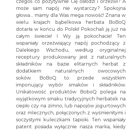
czegoś co pozytywnie Cię osłodzi i orzeźwi? A
może sam napój nie wystarczy? Spokojna
głowa… mamy dla Was mega nowość! Znana w
wielu krajach bąbelkowa herbata BoBoQ
dotarła w końcu do Polski! Pokochali ją już na
całym świecie! I Wy ją pokochacie! Ten
wspaniały orzeźwiający napój pochodzący z
Dalekiego Wschodu, według oryginalnej
receptury produkowany jest z naturalnych
składników na bazie elitarnych herbat z
dodatkiem naturalnych owocowych
soków. BoBoQ to przede wszystkim
imponujący wybór smaków i składników.
Unikatowość produktów BoboQ polega na
wyjątkowym smaku tradycyjnych herbatek na
ciepło czy na zimno, lub napojów jogurtowych
oraz mlecznych, połączonych z wyśmienitymi i
soczystymi kuleczkami tapioki. Ten wspaniały
patent posiada wyłącznie nasza marka, kiedy