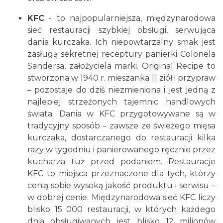
KFC
- to najpopularniejsza, międzynarodowa
sieć restauracji szybkiej obsługi, serwująca
dania kurczaka. Ich niepowtarzalny smak jest
zasługą sekretnej receptury panierki Colonela
Sandersa, założyciela marki. Original Recipe to
stworzona w 1940 r. mieszanka 11 ziół i przypraw
– pozostaje do dziś niezmieniona i jest jedną z
najlepiej strzeżonych tajemnic handlowych
świata. Dania w KFC przygotowywane są w
tradycyjny sposób – zawsze ze świeżego mięsa
kurczaka, dostarczanego do restauracji kilka
razy w tygodniu i panierowanego ręcznie przez
kucharza tuż przed podaniem. Restauracje
KFC to miejsca przeznaczone dla tych, którzy
cenią sobie wysoką jakość produktu i serwisu –
w dobrej cenie. Międzynarodowa sieć KFC liczy
blisko 15 000 restauracji, w których każdego
dnia obsługiwanych jest blisko 12 milionów