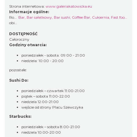
Strona internetowa:
www.galeriakatowicka.eu
Informacje ogólne:
Rodzaj
Bar
,
Bar sałatkowy
,
Bar sushi
,
Coffee Bar
,
Cukiernia
,
Fast food
,
Gyro
obiektu:
DOSTĘPNOŚĆ
Całoroczny
Godziny otwarcia:
poniedziałek - sobota: 09:00 - 21:00
niedziela: 10:00 - 20:00
pozostałe:
Sushi Do:
poniedziałek – czwartek 11:00-21:00
piątek – sobota 11:00-22:00
niedziela 12:00-21:00
wejście od strony Placu Szewczyka
Starbucks:
poniedziałek – sobota 8:00-21:00
niedziela 10:00-20:00