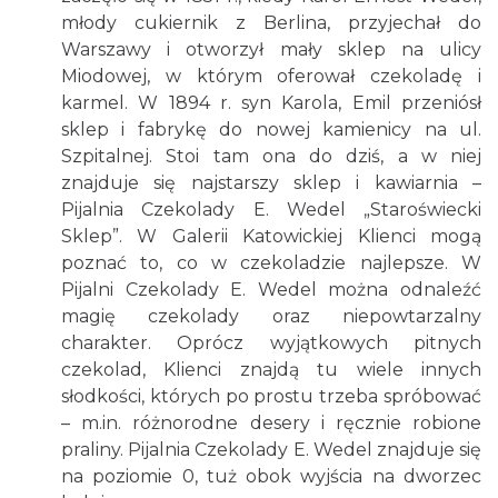
młody cukiernik z Berlina, przyjechał do
Warszawy i otworzył mały sklep na ulicy
Miodowej, w którym oferował czekoladę i
karmel. W 1894 r. syn Karola, Emil przeniósł
sklep i fabrykę do nowej kamienicy na ul.
Szpitalnej. Stoi tam ona do dziś, a w niej
znajduje się najstarszy sklep i kawiarnia –
Pijalnia Czekolady E. Wedel „Staroświecki
Sklep”. W Galerii Katowickiej Klienci mogą
poznać to, co w czekoladzie najlepsze. W
Pijalni Czekolady E. Wedel można odnaleźć
magię czekolady oraz niepowtarzalny
charakter. Oprócz wyjątkowych pitnych
czekolad, Klienci znajdą tu wiele innych
słodkości, których po prostu trzeba spróbować
– m.in. różnorodne desery i ręcznie robione
praliny. Pijalnia Czekolady E. Wedel znajduje się
na poziomie 0, tuż obok wyjścia na dworzec