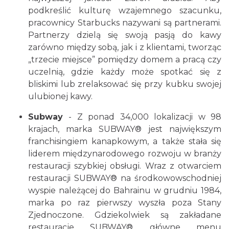
podkreślić kulturę wzajemnego szacunku,
pracownicy Starbucks nazywani są partnerami.
Partnerzy dzielą się swoją pasją do kawy
zarówno między sobą, jak i z klientami, tworząc
„trzecie miejsce” pomiędzy domem a pracą czy
uczelnią, gdzie każdy może spotkać się z
bliskimi lub zrelaksować się przy kubku swojej
ulubionej kawy.
Subway
- Z ponad 34,000 lokalizacji w 98
krajach, marka SUBWAY® jest największym
franchisingiem kanapkowym, a także stała się
liderem międzynarodowego rozwoju w branży
restauracji szybkiej obsługi. Wraz z otwarciem
restauracji SUBWAY® na środkowowschodniej
wyspie należącej do Bahrainu w grudniu 1984,
marka po raz pierwszy wyszła poza Stany
Zjednoczone. Gdziekolwiek są zakładane
restauracje SUBWAY®, główne menu