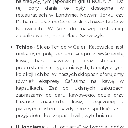
na tradycyjnym japońskim grillu ROBATA. Do
tej pory dania te były dostępne w
restauracjach w Londynie, Nowym Jorku czy
Dubaju – teraz możecie je skosztować także w
Katowicach. Wejście do naszej restauracji
zlokalizowane jest na Placu Szewczyka.
Tchibo
- Sklep Tchibo w Galerii Katowickiej jest
unikalnym połączeniem sklepu z wyśmienitą
kawą, baru kawowego oraz stoiska z
produktami z cotygodniowych, tematycznych
kolekcji Tchibo. W naszych sklepach oferujemy
również ekspresy Cafissimo na kawę w
kapsułkach. Zaś po udanych zakupach
zapraszamy do baru kawowego, gdzie przy
filiżance znakomitej kawy, połączonej z
pysznym ciastem, każdy może spotkać się z
przyjaciółmi lub złapać chwilę wytchnienia.
U lodziarzy
- „U lodziarzy” wytwórnia lodów