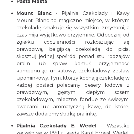
Pasta Masta
Mount Blanc
- Pijalnia Czekolady i Kawy
Mount Blanc to magiczne miejsce, w którym
czekoladę smakuje się wszystkimi zmysłami, a
czas mija wyjątkowo przyjemnie. Odpocznij od
zgiełku codzienności rozkoszując się
prawdziwą, belgijską czekoladą do picia,
skosztuj jednej spośród ponad stu rodzajów
pralin lub spraw komuś przyjemność
komponując unikatowy, czekoladowy zestaw
upominkowy. Tym, którzy kochają czekoladę w
każdej postaci polecamy desery lodowe z
prawdziwym, gęstym, ciepłym sosem
czekoladowym, mleczne fondue ze świeżymi
owocami lub aromatyczną kawę, do której
zawsze dodajemy słodką pralinkę.
Pijalnia Czekolady E. Wedel
- Wszystko
zaczęło się w 1851 r., kiedy Karol Ernest Wedel,