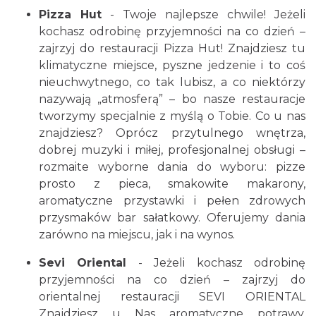
Pizza Hut
- Twoje najlepsze chwile! Jeżeli
kochasz odrobinę przyjemności na co dzień –
zajrzyj do restauracji Pizza Hut! Znajdziesz tu
klimatyczne miejsce, pyszne jedzenie i to coś
nieuchwytnego, co tak lubisz, a co niektórzy
nazywają „atmosferą” – bo nasze restauracje
tworzymy specjalnie z myślą o Tobie. Co u nas
znajdziesz? Oprócz przytulnego wnętrza,
dobrej muzyki i miłej, profesjonalnej obsługi –
rozmaite wyborne dania do wyboru: pizze
prosto z pieca, smakowite makarony,
aromatyczne przystawki i pełen zdrowych
przysmaków bar sałatkowy. Oferujemy dania
zarówno na miejscu, jak i na wynos.
Sevi Oriental
- Jeżeli kochasz odrobinę
przyjemności na co dzień – zajrzyj do
orientalnej restauracji SEVI ORIENTAL
Znajdziesz u Nas aromatyczne potrawy,