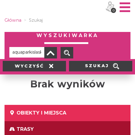
0
Główna
Szukaj
WYSZUKIWARKA
SZUKAJ
WYCZYŚĆ
Brak wyników
OBIEKTY I MIEJSCA
TRASY